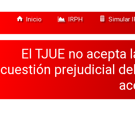
Inicio
IRPH
Simular 
El TJUE no acepta la
cuestión prejudicial d
ac