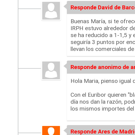
Responde David de Barc
Buenas María, si te ofre
IRPH estuvo alrededor de 
se ha reducido a 1-1,5 y
seguiría 3 puntos por en
llevan los comerciales de
Responde anonimo de 
Hola Maria, pienso igual 
Con el Euribor quieren "b
día nos dan la razón, pod
los mismos importes del
Responde Ares de Madri