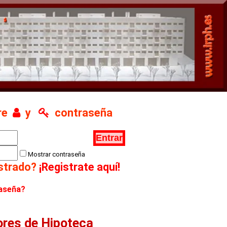
bre
y
contraseña
Mostrar contraseña
istrado?
¡Registrate aquí!
raseña?
ores de Hipoteca