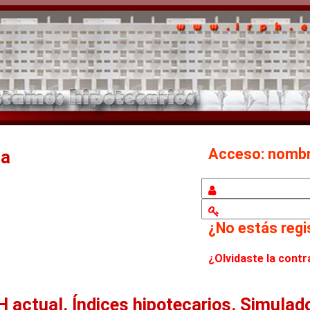
Acceso: nom
ca
¿No estás reg
¿Olvidaste la cont
H actual.
Índices hipotecarios. Simulad