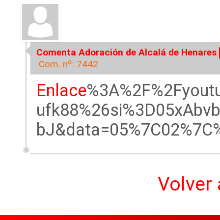
Comenta Adoración de Alcalá de Henares
Com. nº: 7442
Enlace
%3A%2F%2Fyoutu
ufk88%26si%3D05xAbvb
bJ&data=05%7C02%7C%
Volver 