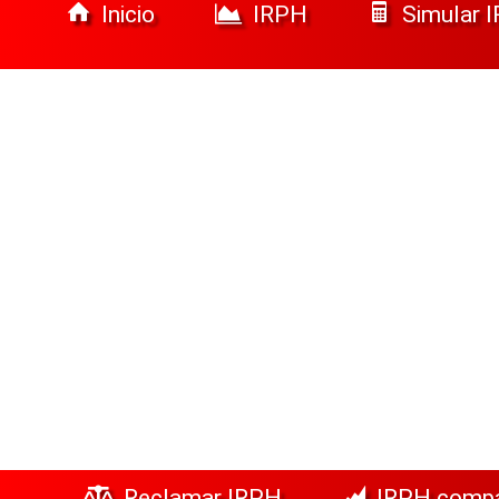
Inicio
IRPH
Simular 
Reclamar IRPH
IRPH comp