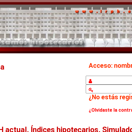
Acceso: nom
ca
¿No estás reg
¿Olvidaste la cont
H actual.
Índices hipotecarios. Simulad