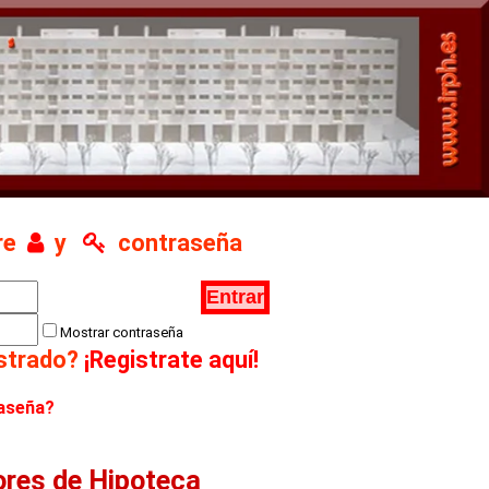
bre
y
contraseña
Mostrar contraseña
istrado?
¡Registrate aquí!
raseña?
ores de Hipoteca