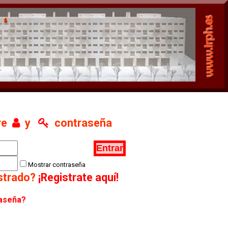
re
y
contraseña
Mostrar contraseña
istrado?
¡Registrate aquí!
raseña?