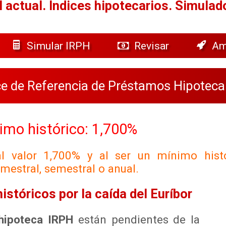
 actual.
Índices hipotecarios. Simulad
Simular IRPH
Revisar
Am
ce de Referencia de Préstamos Hipoteca
imo histórico: 1,700%
 valor 1,700% y al ser un mínimo histór
imestral, semestral o anual.
stóricos por la caída del Euríbor
hipoteca IRPH
están pendientes de la