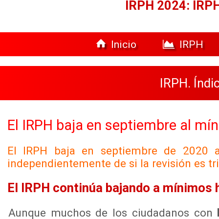
IRPH 2024: IRPH
Inicio
IRPH
IRPH. Índi
El IRPH baja en septiembre al mín
El IRPH baja en septiembre de 2020 al
independientemente de si la revisión es tr
El IRPH continúa bajando a mínimos hi
Aunque muchos de los ciudadanos con