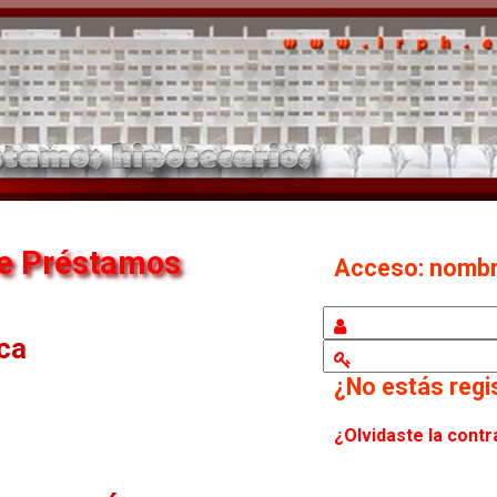
de Préstamos
Acceso: nomb
eca
¿No estás reg
¿Olvidaste la cont