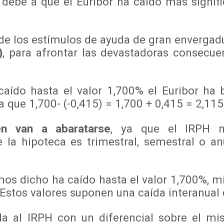
e debe a que el Euribor ha caído más signif
 de los estímulos de ayuda de gran envergad
)
, para afrontar las devastadoras consecue
aído hasta el valor 1,700% el Euribor ha 
 que 1,700- (-0,415) = 1,700 + 0,415 = 2,115
én van a abaratarse
, ya que el IRPH n
 la hipoteca es trimestral, semestral o anu
s dicho ha caído hasta el valor 1,700%, m
 Estos valores suponen una caída interanual
da al IRPH con un diferencial sobre el mi