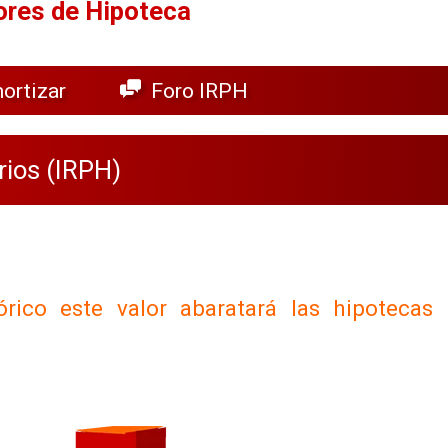
ores de Hipoteca
ortizar
Foro IRPH
rios (IRPH)
ico este valor abaratará las hipotecas