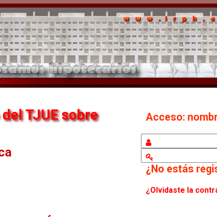
 del TJUE sobre
Acceso: nomb
eca
¿No estás reg
¿Olvidaste la cont