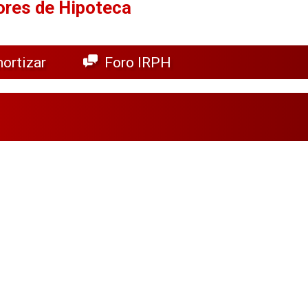
ores de Hipoteca
ortizar
Foro IRPH