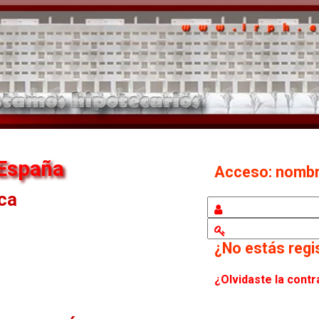
 España
Acceso: nomb
eca
¿No estás reg
¿Olvidaste la cont