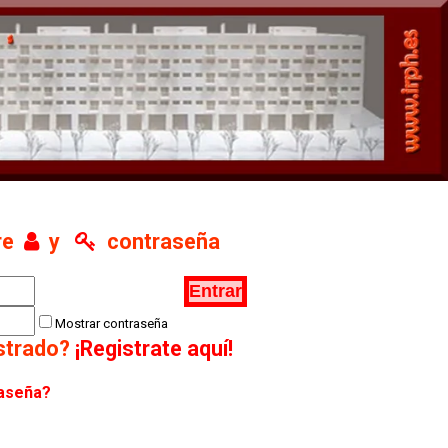
re
y
contraseña
Mostrar contraseña
istrado?
¡Registrate aquí!
raseña?