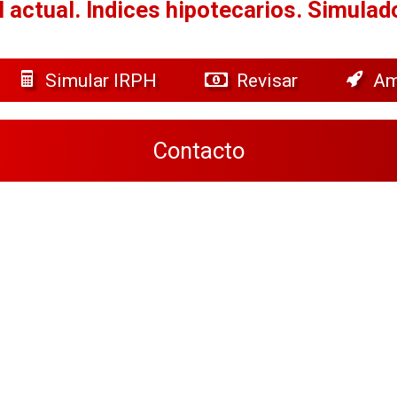
 actual.
Índices hipotecarios. Simulad
Simular IRPH
Revisar
Am
Contacto