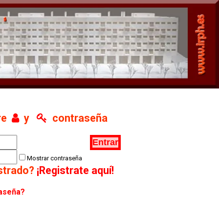
re
y
contraseña
Mostrar contraseña
istrado?
¡Registrate aquí!
raseña?