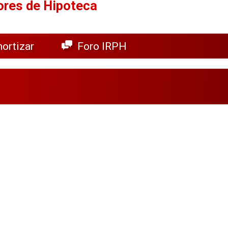
ores de Hipoteca
ortizar
Foro IRPH