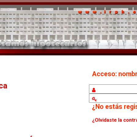
Acceso: nomb
eca
¿No estás reg
¿Olvidaste la cont