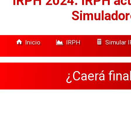
IRPH 2024: IRPH act
Simulador
Inicio
IRPH
Simular 
¿Caerá fin