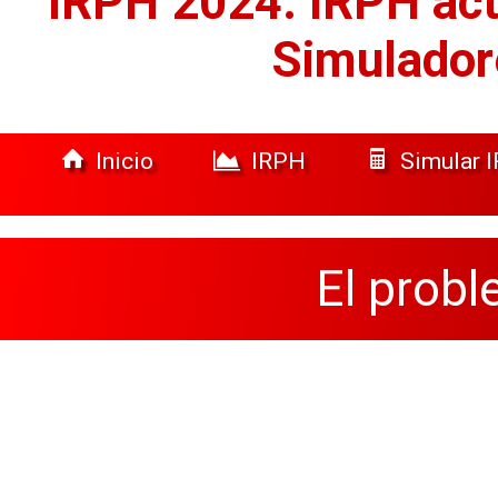
IRPH 2024: IRPH act
Simulador
Inicio
IRPH
Simular 
El prob