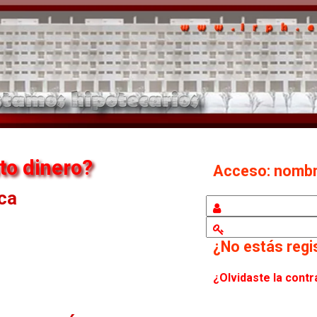
to dinero?
Acceso: nomb
eca
¿No estás reg
¿Olvidaste la cont