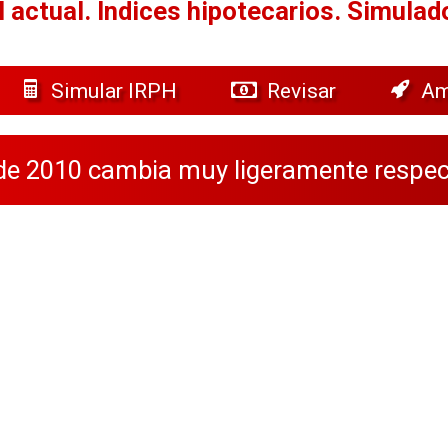
 actual.
Índices hipotecarios. Simulad
Simular IRPH
Revisar
Am
 de 2010 cambia muy ligeramente respect