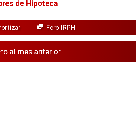
ores de Hipoteca
ortizar
Foro IRPH
o al mes anterior