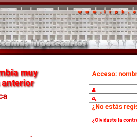
ambia muy
Acceso: nomb
 anterior
eca
¿No estás reg
¿Olvidaste la cont