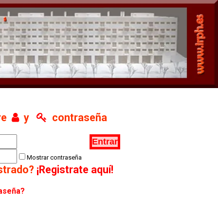
re
y
contraseña
Mostrar contraseña
istrado?
¡Registrate aquí!
raseña?