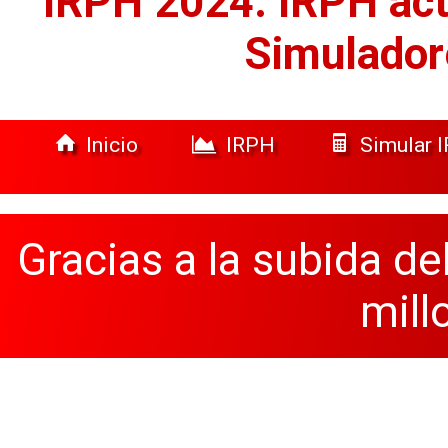
IRPH 2024: IRPH act
Simulador
Inicio
IRPH
Simular 
Gracias a la subida de
mill